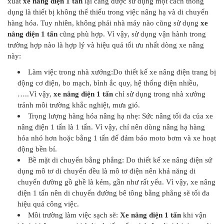
xuất
xe nâng điện 1 tấn
lại càng được sử dụng một cách thông
dụng là thiết bị không thể thiếu trong việc nâng hạ và di chuyển
hàng hóa. Tuy nhiên, không phải nhà máy nào cũng sử dụng
xe
nâng điện 1 tấn
cũng phù hợp. Vì vậy, sử dụng vận hành trong
trường hợp nào là hợp lý và hiệu quả tối ưu nhất dòng xe nâng
này:
Làm việc trong nhà xưởng:Do thiết kế xe nâng điện trang bị
động cơ điện, bo mạch, bình ắc quy, hệ thống điện nhiều,
…..Vì vậy,
xe nâng điện 1 tấn
chỉ sử dụng trong nhà xưởng
tránh môi trường khắc nghiệt, mưa gió.
Trọng lượng hàng hóa nâng hạ nhẹ: Sức nâng tối đa của xe
nâng điện 1 tấn là 1 tấn. Vì vậy, chỉ nên dùng nâng hạ hàng
hóa nhỏ hơn hoặc bằng 1 tấn để đảm bảo moto bơm và xe hoạt
động bền bỉ.
Bề mặt di chuyển bằng phẳng: Do thiết kế xe nâng điện sử
dụng mô tơ di chuyển đều là mô tơ điện nên khả năng di
chuyển đường gồ ghề là kém, gần như rất yếu. Vì vậy, xe nâng
điện 1 tấn nên di chuyển đường bê tông bằng phẳng sẽ tối đa
hiệu quả công việc.
Môi trường làm việc sạch sẽ:
Xe nâng điện 1 tấn
khi vận