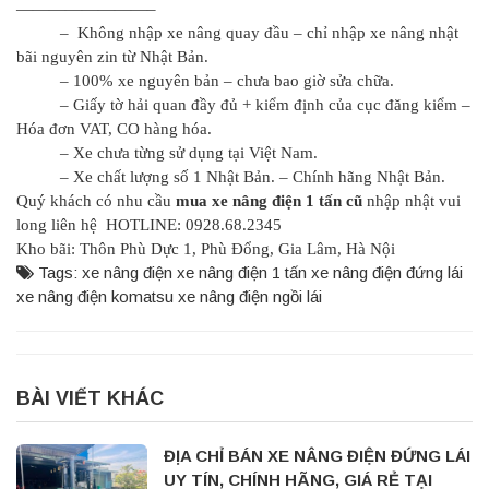
————————–
– Không nhập xe nâng quay đầu – chỉ nhập xe nâng nhật
bãi nguyên zin từ Nhật Bản.
– 100% xe nguyên bản – chưa bao giờ sửa chữa.
– Giấy tờ hải quan đầy đủ + kiểm định của cục đăng kiểm –
Hóa đơn VAT, CO hàng hóa.
– Xe chưa từng sử dụng tại Việt Nam.
– Xe chất lượng số 1 Nhật Bản. – Chính hãng Nhật Bản.
Quý khách có nhu cầu
mua xe nâng điện 1 tấn cũ
nhập nhật vui
long liên hệ HOTLINE: 0928.68.2345
Kho bãi: Thôn Phù Dực 1, Phù Đổng, Gia Lâm, Hà Nội
Tags:
xe nâng điện
xe nâng điện 1 tấn
xe nâng điện đứng lái
xe nâng điện komatsu
xe nâng điện ngồi lái
BÀI VIẾT KHÁC
ĐỊA CHỈ BÁN XE NÂNG ĐIỆN ĐỨNG LÁI
UY TÍN, CHÍNH HÃNG, GIÁ RẺ TẠI