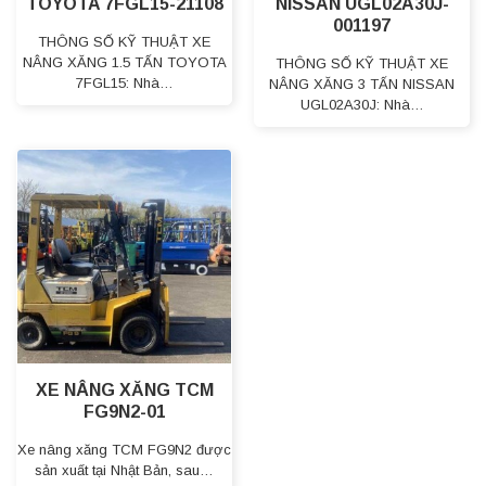
TOYOTA 7FGL15-21108
NISSAN UGL02A30J-
001197
THÔNG SỐ KỸ THUẬT XE
NÂNG XĂNG 1.5 TẤN TOYOTA
THÔNG SỐ KỸ THUẬT XE
7FGL15: Nhà…
NÂNG XĂNG 3 TẤN NISSAN
UGL02A30J: Nhà…
XE NÂNG XĂNG TCM
FG9N2-01
Xe nâng xăng TCM FG9N2 được
sản xuất tại Nhật Bản, sau…