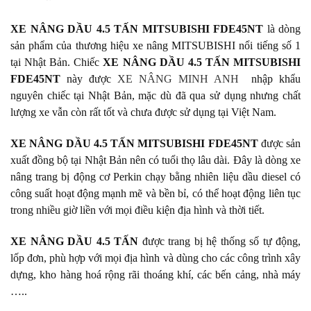
XE NÂNG DẦU 4.5 TẤN MITSUBISHI FDE45NT
là dòng
sản phẩm của thương hiệu xe nâng MITSUBISHI nổi tiếng số 1
tại Nhật Bản.
Chiếc
XE NÂNG DẦU 4.5 TẤN MITSUBISHI
FDE45NT
này được
XE NÂNG MINH ANH
nhập khẩu
nguyên chiếc tại Nhật Bản, mặc dù đã qua sử dụng nhưng chất
lượng xe vẫn còn rất tốt và chưa được sử dụng tại Việt Nam.
XE NÂNG DẦU 4.5 TẤN MITSUBISHI FDE45NT
được sản
xuất đồng bộ tại Nhật Bản nên có tuổi thọ lâu dài. Đây là dòng xe
nâng trang bị động cơ Perkin chạy bằng nhiên liệu dầu diesel có
công suất hoạt động mạnh mẽ và bền bỉ, có thể hoạt động liên tục
trong nhiều giờ liền với mọi điều kiện địa hình và thời tiết.
XE NÂNG DẦU 4.5 TẤN
được trang bị hệ thống số tự động,
lốp đơn, phù hợp với mọi địa hình và dùng cho các công trình xây
dựng, kho hàng hoá rộng rãi thoáng khí, các bến cảng, nhà máy
…..