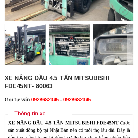
XE NÂNG DẦU 4.5 TẤN MITSUBISHI
FDE45NT- 80063
Gọi tư vấn
0928682345
-
0928682345
Thông tin xe
XE NÂNG DẦU 4.5 TẤN MITSUBISHI FDE45NT
được
sản xuất đồng bộ tại Nhật Bản nên có tuổi thọ lâu dài. Đây là
dòng xe nâng trang bị động cơ Perkin chạy bằng nhiên liệu