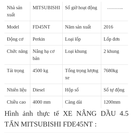
Nhà sản
MITSUBISHI
Số giờ hoạt động
………..
xuất
Model
FD45NT
Năm sản xuất
2016
Động cơ
Perkin
Loại lốp
Lốp đơn
Chức năng
Nâng hạ cơ
Loại khung
2 khung
bản
Tải trọng
4500 kg
Tổng trọng lượng
7680kg
xe
Nhiên liệu
Diesel
Hộp số
Số tự động
Chiều cao
4000 mm
Càng dài
1200mm
Hình ảnh thực tế
XE NÂNG DẦU 4.5
TẤN MITSUBISHI FDE45NT
: