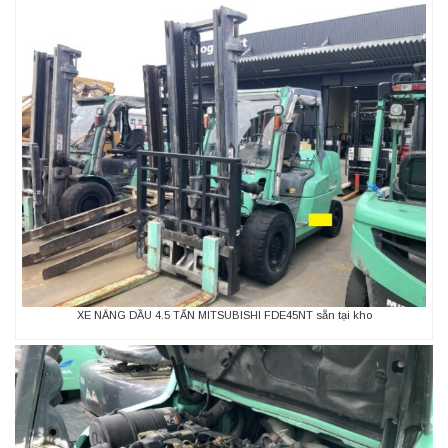
XE NÂNG DẦU 4.5 TẤN MITSUBISHI FDE45NT sẵn tại kho