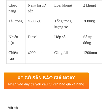
Chức
Nâng hạ cơ
Loại khung
2 khung
năng
bản
Tải trọng
4500 kg
Tổng trọng
7680kg
lượng xe
Nhiên
Diesel
Hộp số
Số tự
liệu
động
Chiều
4000 mm
Càng dài
1200mm
cao
XE CÓ SẴN BÁO GIÁ NGAY
Nhấn vào đây để yêu cầu tư vấn báo giá xe nâng
Mô tả