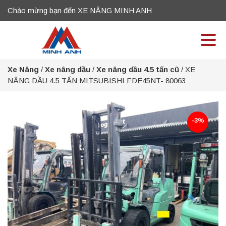
Chào mừng bạn đến XE NÂNG MINH ANH
Xe Nâng
/
Xe nâng dầu
/
Xe nâng dầu 4.5 tấn cũ
/
XE
NÂNG DẦU 4.5 TẤN MITSUBISHI FDE45NT- 80063
-3%