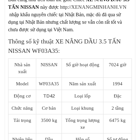
TẤN NISSAN
này được
http://XENANGMINHANH.VN
nhập khẩu nguyên chiếc tại Nhật Bản, mặc dù đã qua sử
dụng tại Nhật Bản nhưng chất lượng xe vẫn còn rất tốt và
chưa được sử dụng tại Việt Nam.
Thông số kỹ thuật XE NÂNG DẦU 3.5 TẤN
NISSAN WF03A35:
Nhà sản
NISSAN
Số giờ hoạt động
7024 giờ
xuất
Model
WF03A35
Năm sản xuất
1994
TD42
Động cơ
Loại lốp
Đặc
Chức năng
Cơ bản
Loại khung
2 tầng
Tải trọng
3500 kg
Tổng trọng lượng
6475 kg
xe
Nhiên liệu
Dầu
Hộp số
Số tự động