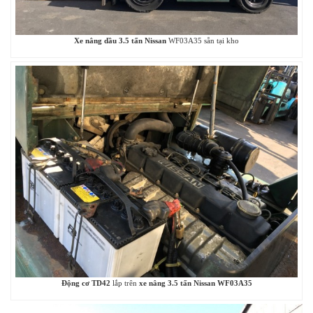
Xe nâng dầu 3.5 tấn Nissan
WF03A35 sẵn tại kho
Động cơ TD42
lắp trên
xe nâng 3.5 tấn Nissan WF03A35