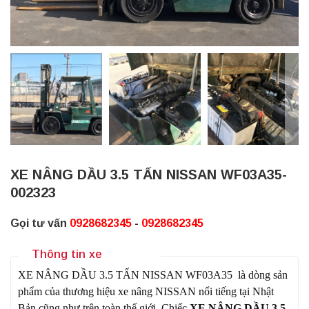
XE NÂNG DẦU 3.5 TẤN NISSAN WF03A35-
002323
Gọi tư vấn
0928682345
-
0928682345
Thông tin xe
XE NÂNG DẦU 3.5 TẤN NISSAN WF03A35 là dòng sản
phẩm của thương hiệu xe nâng NISSAN nổi tiếng tại Nhật
Bản cũng như trên toàn thế giới.
Chiếc
XE NÂNG DẦU 3.5