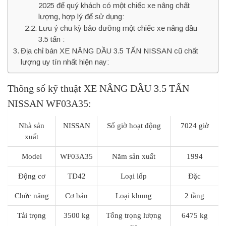
2025 để quý khách có một chiếc xe nâng chất
lượng, hợp lý để sử dụng:
Lưu ý chu kỳ bảo dưỡng một chiếc xe nâng dầu
3.5 tấn :
Địa chỉ bán XE NÂNG DẦU 3.5 TẤN NISSAN cũ chất
lượng uy tín nhất hiện nay:
Thông số kỹ thuật XE NÂNG DẦU 3.5 TẤN
NISSAN WF03A35:
Nhà sản
NISSAN
Số giờ hoạt động
7024 giờ
xuất
Model
WF03A35
Năm sản xuất
1994
Động cơ
TD42
Loại lốp
Đặc
Chức năng
Cơ bản
Loại khung
2 tầng
Tải trọng
3500 kg
Tổng trọng lượng
6475 kg