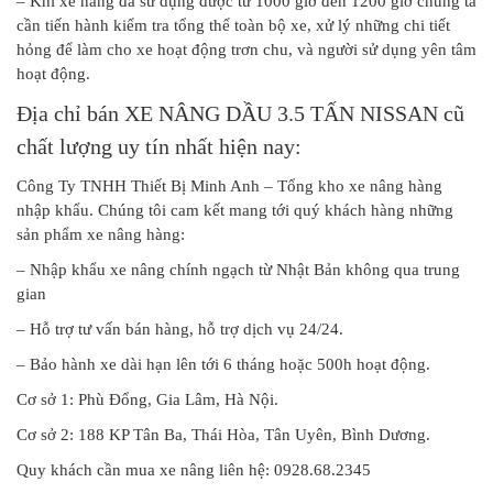
– Khi xe nâng đã sử dụng được từ 1000 giờ đến 1200 giờ chúng ta
cần tiến hành kiểm tra tổng thể toàn bộ xe, xử lý những chi tiết
hỏng để làm cho xe hoạt động trơn chu, và người sử dụng yên tâm
hoạt động.
Địa chỉ bán XE NÂNG DẦU 3.5 TẤN NISSAN cũ
chất lượng uy tín nhất hiện nay:
Công Ty TNHH Thiết Bị Minh Anh – Tổng kho xe nâng hàng
nhập khẩu. Chúng tôi cam kết mang tới quý khách hàng những
sản phẩm xe nâng hàng:
– Nhập khẩu xe nâng chính ngạch từ Nhật Bản không qua trung
gian
– Hỗ trợ tư vấn bán hàng, hỗ trợ dịch vụ 24/24.
– Bảo hành xe dài hạn lên tới 6 tháng hoặc 500h hoạt động.
Cơ sở 1: Phù Đổng, Gia Lâm, Hà Nội.
Cơ sở 2: 188 KP Tân Ba, Thái Hòa, Tân Uyên, Bình Dương.
Quy khách cần mua xe nâng liên hệ: 0928.68.2345