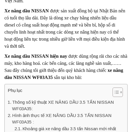
Việt Nam.
Xe nâng dầu NISSAN
được sản xuất đồng bộ tại Nhật Bản nên
có tuổi thọ lâu dài. Đây là dòng xe chạy bằng nhiên liệu dầu
diesel có công suất hoạt động mạnh mẽ và bền bỉ, hộp số di
chuyển linh hoạt nhất trong các dòng xe nâng hiện nay có thể
hoạt động liên tục trong nhiều giờ liền với mọi điều kiện địa hình
và thời tiết.
Xe nâng dầu NISSAN hiện nay
được dùng rộng rãi cho các nhà
máy, kho hàng hoá. các bến cảng, các làng nghề sản xuất,……
Sau đây chúng tôi giới thiệu đến quý khách hàng chiếc
xe nâng
dầu NISSAN WF03A35
sẵn tại kho bãi:
Phụ lục
Thông số kỹ thuật XE NÂNG DẦU 3.5 TẤN NISSAN
WF03A35:
Hình ảnh thực tế XE NÂNG DẦU 3.5 TẤN NISSAN
WF03A35 :
Khoảng giá xe nâng dầu 3.5 tấn Nissan mới nhất