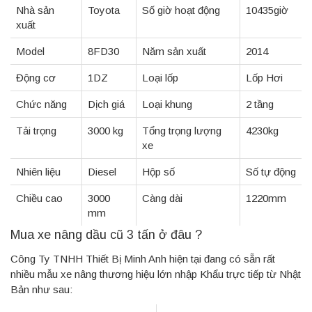
Nhà sản
Toyota
Số giờ hoạt động
10435giờ
xuất
Model
8FD30
Năm sản xuất
2014
Động cơ
1DZ
Loại lốp
Lốp Hơi
Chức năng
Dịch giá
Loại khung
2 tầng
Tải trọng
3000 kg
Tổng trọng lượng
4230kg
xe
Nhiên liệu
Diesel
Hộp số
Số tự động
Chiều cao
3000
Càng dài
1220mm
mm
Mua xe nâng dầu cũ 3 tấn ở đâu ?
Công Ty TNHH Thiết Bị Minh Anh hiện tại đang có sẵn rất
nhiều mẫu xe nâng thương hiệu lớn nhập Khẩu trực tiếp từ Nhật
Bản như sau: