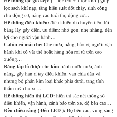
Hệ thống lọc gió kép:
( 1 lọc ướt + 1 lọc khô ) giúp
lọc sạch khí nạp, tăng hiệu suất đốt cháy, sinh công
cho động cơ, nâng cao tuổi thọ động cơ…
Hệ thống điều khiển:
điều khiển di chuyển tiến, lùi
bằng lẫy gảy điện, ưu điểm: nhỏ gọn, nhẹ nhàng, tiện
lợi cho người vận hành…
Cabin có mái che:
Che mưa, nắng, bảo vệ người vận
hành khi có vật thể hoặc hàng hóa rơi từ trên cao
xuống…
Bảng táp lô được che kín:
tránh nước mưa, ánh
nắng, gây han rỉ tay điều khiển, van chia dầu và
nhưng bộ phận kim loại khác phía dưới, tăng tính
thẩm mỹ cho xe…
Hệ thống hiển thị LCD:
hiển thị sắc nét thông số
điều khiển, vận hành, cảnh báo trên xe, độ bền cao…
Đèn chiếu sáng ( Đèn LED ):
Độ bền cao, vùng sáng