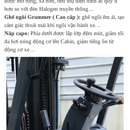
được mở rộng, xa hơn, tiêu thụ điện bình ắc quy ít
hơn so với đèn Halogen truyền thống…
Ghế ngồi
Grammer
( Cao cấp ):
ghế ngồi êm ái, tạo
cảm giác thoải mái khi ngồi vận hành xe…
Nắp capo:
Phía dưới được lắp lớp đệm mút, giảm tối
đa hơi nóng động cơ lên Cabin, giảm tiếng ồn từ
động cơ xe…