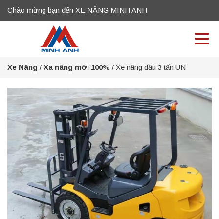
Chào mừng bạn đến XE NÂNG MINH ANH
Xe Nâng
/
Xa nâng mới 100%
/
Xe nâng dầu 3 tấn UN