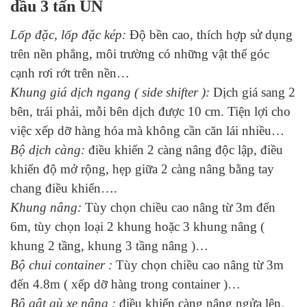
dầu 3 tấn UN
Lốp đặc, lốp đặc kép:
Độ bền cao, thích hợp sử dụng
trên nền phẳng, môi trường có những vật thể góc
cạnh rơi rớt trên nền…
Khung g
iá dịch ngang ( side shifter ):
Dịch giá sang 2
bên, trái phải, mỗi bên dịch được 10 cm. Tiện lợi cho
việc xếp dỡ hàng hóa mà không cần căn lái nhiều…
Bộ dịch càng:
điều khiển 2 càng nâng độc lập, điều
khiển độ mở rộng, hẹp giữa 2 càng nâng bằng tay
chang điều khiển….
Khung nâng:
Tùy chọn chiều cao nâng từ 3m đến
6m, tùy chọn loại 2 khung hoặc 3 khung nâng (
khung 2 tầng, khung 3 tầng nâng )…
Bộ chui container :
Tùy chọn chiều cao nâng từ 3m
đến 4.8m ( xếp dỡ hàng trong container )…
Bộ gật gù xe nâng :
điều khiển càng nâng ngửa lên,