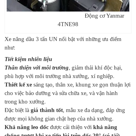
Động cơ Yanmar
4TNE98
Xe nâng dầu 3 tấn UN nổi bật với những ưu điểm
như:
Tiết kiệm nhiên liệu
Thân thiện với môi trường
, giảm thải khí độc hại,
phù hợp với môi trường nhà xưởng, xí nghiệp.
Thiết kế xe
sáng tạo, thân xe, khung xe gọn thuận lợi
cho việc bảo dưỡng và sửa chữa xe, và vận hành
trong kho xưởng.
Đặc biệt là
giá thành tốt
, mẫu xe đa dạng, đáp ứng
được mọi không gian chật hẹp của nhà xưởng.
Khả năng leo dốc
được cải thiện với
khả năng
chống trượt khi xe tiến lùi trên dốc
20
° (có tải).