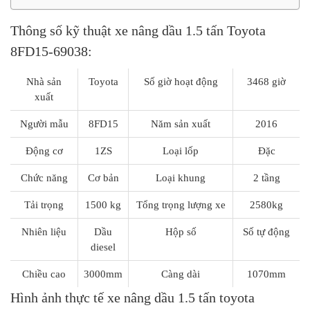
Thông số kỹ thuật xe nâng dầu 1.5 tấn Toyota
8FD15-69038:
Nhà sản
Toyota
Số giờ hoạt động
3468 giờ
xuất
Người mẫu
8FD15
Năm sản xuất
2016
Động cơ
1ZS
Loại lốp
Đặc
Chức năng
Cơ bản
Loại khung
2 tầng
Tải trọng
1500 kg
Tổng trọng lượng xe
2580kg
Nhiên liệu
Dầu
Hộp số
Số tự động
diesel
Chiều cao
3000mm
Càng dài
1070mm
Hình ảnh thực tế xe nâng dầu 1.5 tấn toyota