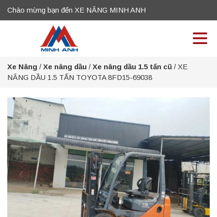
Chào mừng bạn đến XE NÂNG MINH ANH
Xe Nâng
/
Xe nâng dầu
/
Xe nâng dầu 1.5 tấn cũ
/
XE
NÂNG DẦU 1.5 TẤN TOYOTA 8FD15-69038