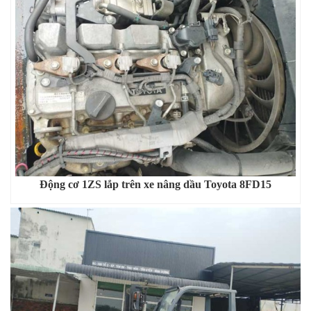
Động cơ 1ZS lắp trên xe nâng dầu Toyota 8FD15