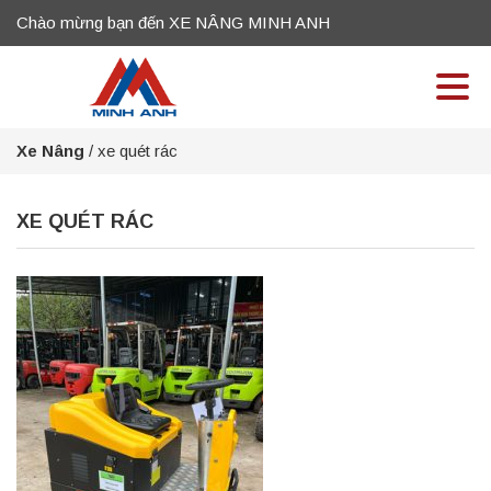
Chào mừng bạn đến XE NÂNG MINH ANH
Xe Nâng
/
xe quét rác
XE QUÉT RÁC