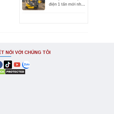
điện 1 tấn mới nhất
2024| Xe nâng điện
1 tấn Nhật Bản.
ẾT NỐI VỚI CHÚNG TÔI