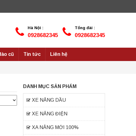
Hà Nội :
Tổng đài :
0928682345
0928682345
đào cũ
Tin tức
Liên hệ
DANH MỤC SẢN PHẨM
XE NÂNG DẦU
XE NÂNG ĐIỆN
XA NÂNG MỚI 100%