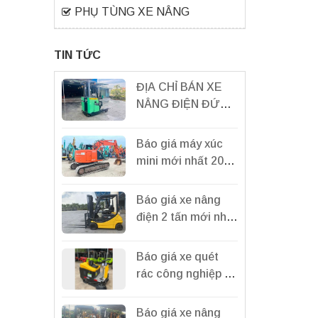
PHỤ TÙNG XE NÂNG
TIN TỨC
ĐỊA CHỈ BÁN XE
NÂNG ĐIỆN ĐỨNG
LÁI UY TÍN, CHÍNH
HÃNG, GIÁ RẺ TẠI
Báo giá máy xúc
BÌNH DƯƠNG
mini mới nhất 2024
2024
tại tổng kho Miền
Bắc
Báo giá xe nâng
điện 2 tấn mới nhất
2024| Xe nâng điện
2 tấn Nhật Bản.
Báo giá xe quét
rác công nghiệp S1
Gemei chính hãng
mới nhất 2024
Báo giá xe nâng