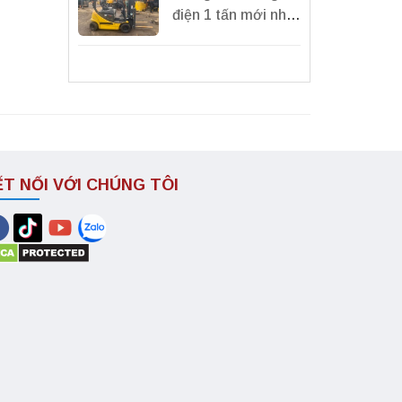
điện 1 tấn mới nhất
2024| Xe nâng điện
1 tấn Nhật Bản.
ẾT NỐI VỚI CHÚNG TÔI