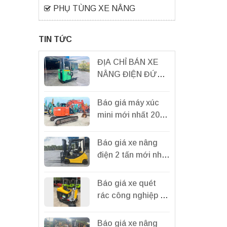
PHỤ TÙNG XE NÂNG
TIN TỨC
ĐỊA CHỈ BÁN XE
NÂNG ĐIỆN ĐỨNG
LÁI UY TÍN, CHÍNH
HÃNG, GIÁ RẺ TẠI
Báo giá máy xúc
BÌNH DƯƠNG
mini mới nhất 2024
2024
tại tổng kho Miền
Bắc
Báo giá xe nâng
điện 2 tấn mới nhất
2024| Xe nâng điện
2 tấn Nhật Bản.
Báo giá xe quét
rác công nghiệp S1
Gemei chính hãng
mới nhất 2024
Báo giá xe nâng