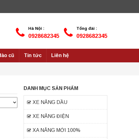
Hà Nội :
Tổng đài :
0928682345
0928682345
đào cũ
Tin tức
Liên hệ
DANH MỤC SẢN PHẨM
XE NÂNG DẦU
XE NÂNG ĐIỆN
XA NÂNG MỚI 100%