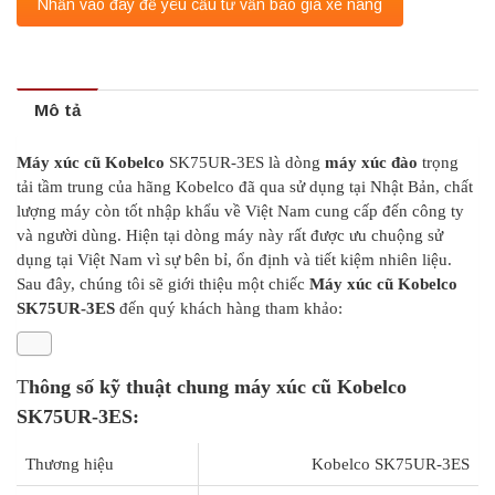
Nhấn vào đây để yêu cầu tư vấn báo giá xe nâng
Mô tả
Máy xúc cũ Kobelco
SK75UR-3ES là dòng
máy xúc đào
trọng
tải tầm trung của hãng Kobelco đã qua sử dụng tại Nhật Bản, chất
lượng máy còn tốt nhập khẩu về Việt Nam cung cấp đến công ty
và người dùng. Hiện tại dòng máy này rất được ưu chuộng sử
dụng tại Việt Nam vì sự bên bỉ, ổn định và tiết kiệm nhiên liệu.
Sau đây, chúng tôi sẽ giới thiệu một chiếc
Máy xúc cũ Kobelco
SK75UR-3ES
đến quý khách hàng tham khảo:
T
hông số kỹ thuật chung máy xúc cũ Kobelco
SK75UR-3ES:
Thương hiệu
Kobelco SK75UR-3ES