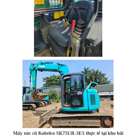
Máy xúc cũ Kobelco SK75UR-3ES thực tế tại kho bãi