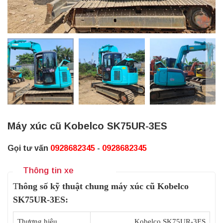
Máy xúc cũ Kobelco SK75UR-3ES
Gọi tư vấn
0928682345
-
0928682345
Thông tin xe
T
hông số kỹ thuật chung máy xúc cũ Kobelco
SK75UR-3ES:
Thương hiệu
Kobelco SK75UR-3ES