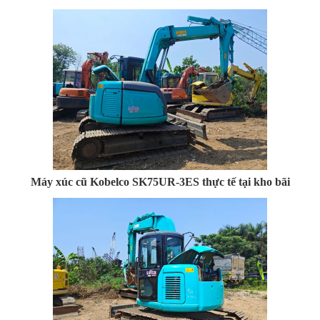
Máy xúc cũ Kobelco SK75UR-3ES thực tế tại kho bãi