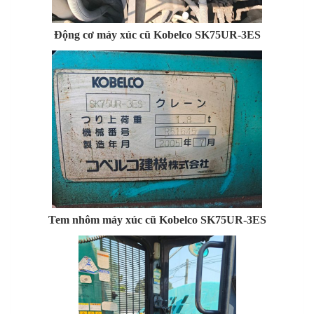
Động cơ máy xúc cũ Kobelco SK75UR-3ES
Tem nhôm máy xúc cũ Kobelco SK75UR-3ES