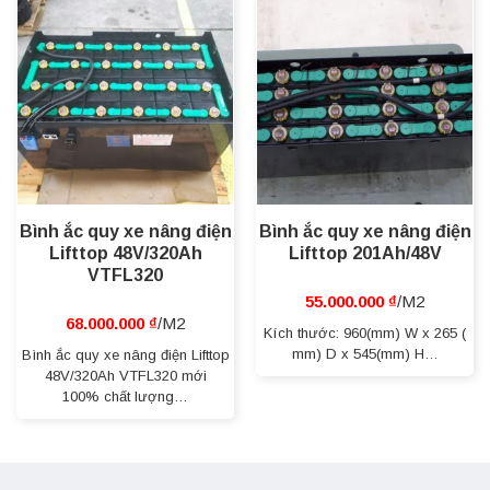
Bình ắc quy xe nâng điện
Bình ắc quy xe nâng điện
Lifttop 48V/320Ah
Lifttop 201Ah/48V
VTFL320
55.000.000
₫
68.000.000
₫
Kích thước: 960(mm) W x 265 (
mm) D x 545(mm) H…
Bình ắc quy xe nâng điện Lifttop
48V/320Ah VTFL320 mới
100% chất lượng…