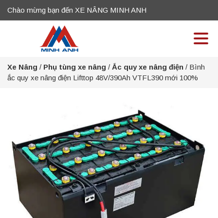
Chào mừng bạn đến XE NÂNG MINH ANH
Xe Nâng
/
Phụ tùng xe nâng
/
Ắc quy xe nâng điện
/
Bình
ắc quy xe nâng điện Lifttop 48V/390Ah VTFL390 mới 100%